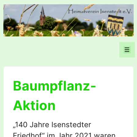
↓
Zum
Inhalt
Men
Baumpflanz-
Aktion
„140 Jahre Isenstedter
Friedhof“ im Jahr 2021 waren