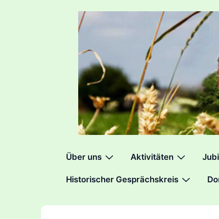
↓
Zum
Inhalt
Hauptnavigation
Über uns
Aktivitäten
Jubi
Historischer Gesprächskreis
Do