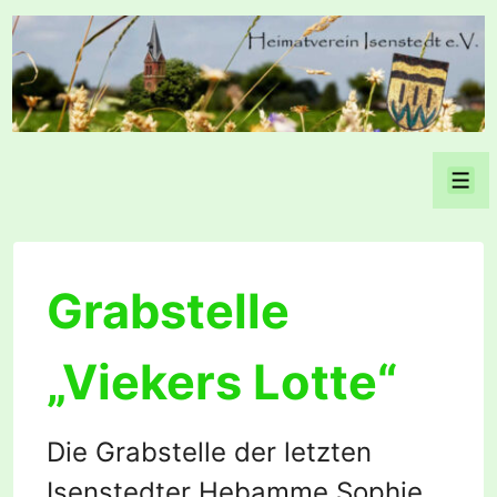
↓
Zum
Inhalt
Men
Grabstelle
„Viekers Lotte“
Die Grabstelle der letzten
Isenstedter Hebamme Sophie