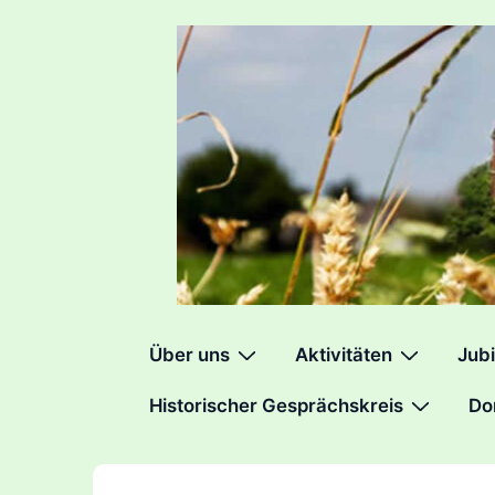
↓
Zum
Inhalt
Hauptnavigation
Über uns
Aktivitäten
Jubi
Historischer Gesprächskreis
Do