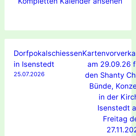
Kompletten Kalender ansehen
Beitragsnavigation
Dorfpokalschiessen
Kartenvorverka
in Isenstedt
am 29.09.26 f
25.07.2026
den Shanty Ch
Bünde, Konze
in der Kirc
Isenstedt 
Freitag d
27.11.20