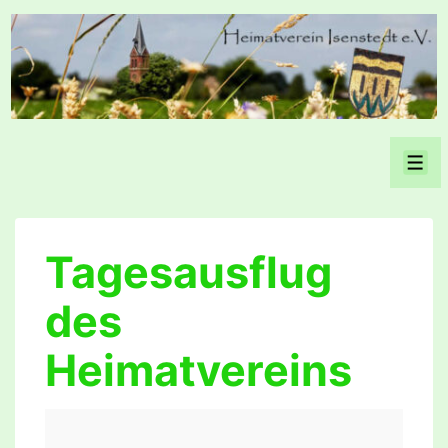
↓
Zum
Inhalt
Men
Tagesausflug
des
Heimatvereins
Tagesausflug