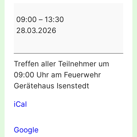
Teilnahme
am"
09:00
–
13:30
Tag
28.03.2026
der
sauberen
Landschaft"
Treffen aller Teilnehmer um
09:00 Uhr am Feuerwehr
Gerätehaus Isenstedt
iCal
Google