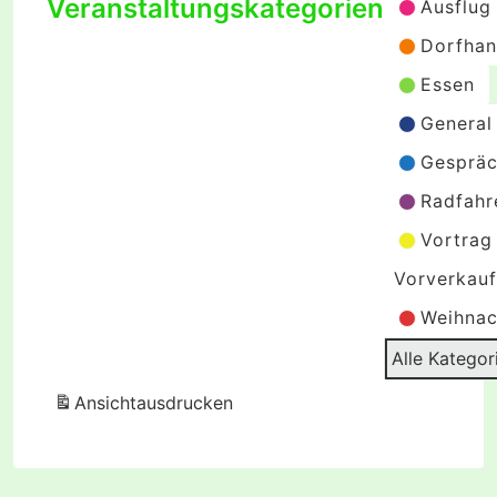
Veranstaltungskategorien
Ausflug
Dorfhan
Essen
General
Gespräc
Radfahr
Vortrag
Vorverkauf
Weihnac
Alle Kategor
Ansicht
ausdrucken