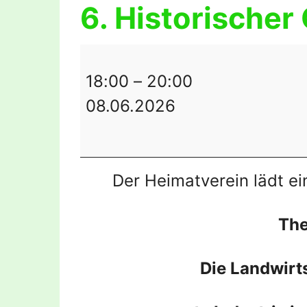
6. Historischer
6.
Historischer
18:00
–
20:00
Gesprächskreis
08.06.2026
Der Heimatverein lädt ei
The
Die Landwirt