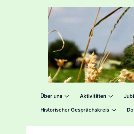
↓
Zum
Inhalt
Hauptnavigation
Über uns
Aktivitäten
Jubi
Historischer Gesprächskreis
Do